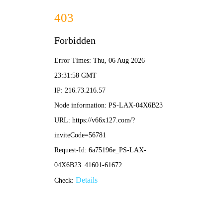
2025年澳门免费原料网-免费完整资料
跳
转
到
2025年澳门免费原料网
内
容。
家乐福会员店生鲜仓正式启
动，加快首家店开业步伐
KXTX_LOGISTIC
新闻中心
2021年9月29日