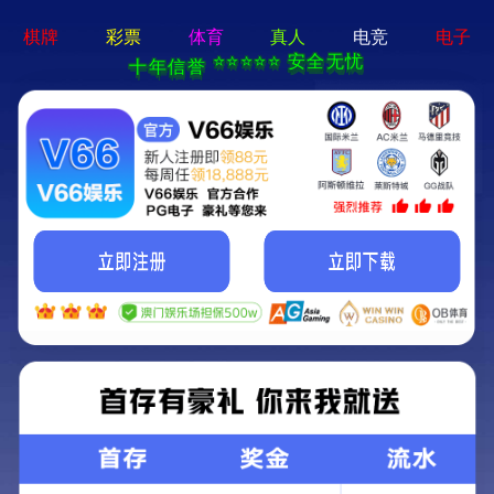
2025年澳门免费原料网-免费完整资料
跳
转
到
2025年澳门免费原料网
内
容。
【奖项荣誉】2025年澳门免费
原料网供应链荣获“2021 LOG
年度最具创新力供应链&物流科